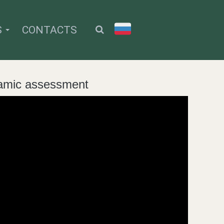
S
CONTACTS
namic assessment